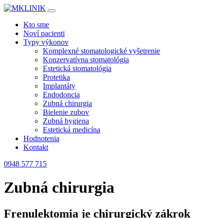
Kto sme
Noví pacienti
Typy výkonov
Komplexné stomatologické vyšetrenie
Konzervatívna stomatológia
Estetická stomatológia
Protetika
Implantáty
Endodoncia
Zubná chirurgia
Bielenie zubov
Zubná hygiena
Estetická medicína
Hodnotenia
Kontakt
0948 577 715
Zubná chirurgia
Frenulektomia je chirurgický zákrok