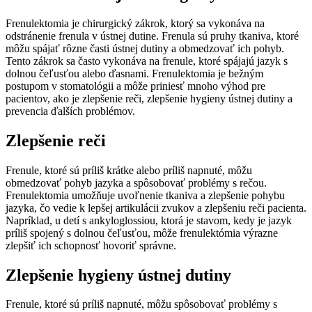
Frenulektomia je chirurgický zákrok, ktorý sa vykonáva na
odstránenie frenula v ústnej dutine. Frenula sú pruhy tkaniva, ktoré
môžu spájať rôzne časti ústnej dutiny a obmedzovať ich pohyb.
Tento zákrok sa často vykonáva na frenule, ktoré spájajú jazyk s
dolnou čeľusťou alebo ďasnami. Frenulektomia je bežným
postupom v stomatológii a môže priniesť mnoho výhod pre
pacientov, ako je zlepšenie reči, zlepšenie hygieny ústnej dutiny a
prevencia ďalších problémov.
Zlepšenie reči
Frenule, ktoré sú príliš krátke alebo príliš napnuté, môžu
obmedzovať pohyb jazyka a spôsobovať problémy s rečou.
Frenulektomia umožňuje uvoľnenie tkaniva a zlepšenie pohybu
jazyka, čo vedie k lepšej artikulácii zvukov a zlepšeniu reči pacienta.
Napríklad, u detí s ankyloglossiou, ktorá je stavom, kedy je jazyk
príliš spojený s dolnou čeľusťou, môže frenulektómia výrazne
zlepšiť ich schopnosť hovoriť správne.
Zlepšenie hygieny ústnej dutiny
Frenule, ktoré sú príliš napnuté, môžu spôsobovať problémy s