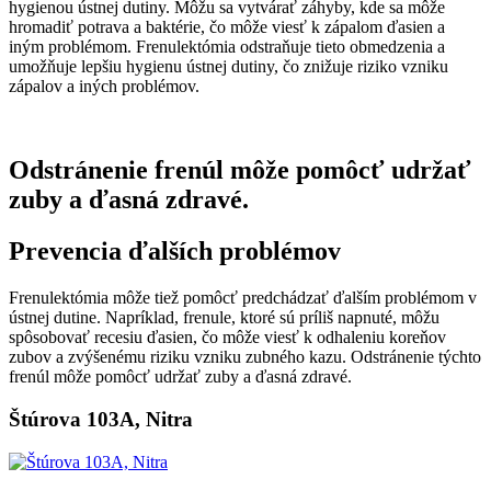
hygienou ústnej dutiny. Môžu sa vytvárať záhyby, kde sa môže
hromadiť potrava a baktérie, čo môže viesť k zápalom ďasien a
iným problémom. Frenulektómia odstraňuje tieto obmedzenia a
umožňuje lepšiu hygienu ústnej dutiny, čo znižuje riziko vzniku
zápalov a iných problémov.
Odstránenie frenúl môže pomôcť udržať
zuby a ďasná zdravé.
Prevencia ďalších problémov
Frenulektómia môže tiež pomôcť predchádzať ďalším problémom v
ústnej dutine. Napríklad, frenule, ktoré sú príliš napnuté, môžu
spôsobovať recesiu ďasien, čo môže viesť k odhaleniu koreňov
zubov a zvýšenému riziku vzniku zubného kazu. Odstránenie týchto
frenúl môže pomôcť udržať zuby a ďasná zdravé.
Štúrova 103A, Nitra